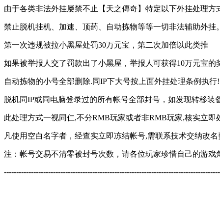
由于各类非法外挂屡禁不止【天之傳奇】特定以下外挂处理方
禁止脱机挂机、加速、顶药、自动拣物等等一切非法辅助外挂
第一次违规被拉小黑屋处罚30万元宝，第二次加倍以此类推
如果被举报人交了罚款出了小黑屋，举报人可获得10万元宝的
自动拣物的小号全部删除.同IP下大号按上面外挂处理条例执行!
脱机同IP或同电脑登录过的所有帐号全部封号，如发现转移装
此处理方式一视同仁,不分RMB玩家或者非RMB玩家,核实立即
凡使用空白名字者，经查实立即冻结帐号,需联系技术交纳改名
注：帐号交易不清零被封号次数，请各位玩家珍惜自己的游戏
----------------------------------------------------------------------------------------