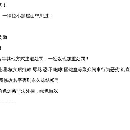
式！
。一律拉小黑屋面壁思过！
奖励
!
备等其他方式逃避处罚，一经发现加重处罚!!
处理.核实后抵赖 辱骂 恐吓 咆哮 砸键盘等聚众闹事行为恶劣者,
费修改名字否则永久冻结帐号
角色远离非法外挂，绿色游戏
-----------